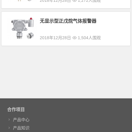
2018年12月28日
1,272人围观
无显示型正戊烷气体报警器
2018年12月28日
1,504人围观
合作项目
产品中心
产品知识