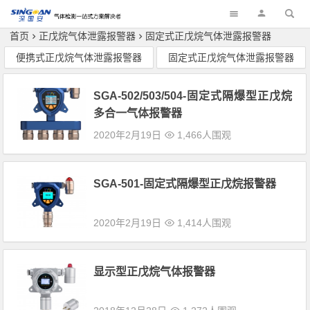
深国安
首页
正戊烷气体泄露报警器
固定式正戊烷气体泄露报警器
便携式正戊烷气体泄露报警器
固定式正戊烷气体泄露报警器
SGA-502/503/504-固定式隔爆型正戊烷
多合一气体报警器
2020年2月19日
1,466人围观
SGA-501-固定式隔爆型正戊烷报警器
2020年2月19日
1,414人围观
显示型正戊烷气体报警器