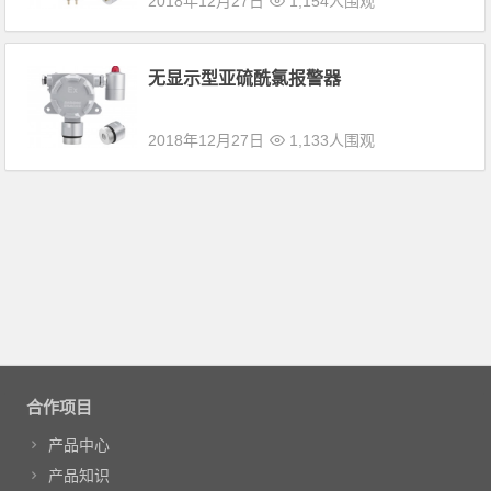
2018年12月27日
1,154人围观
无显示型亚硫酰氯报警器
2018年12月27日
1,133人围观
合作项目
产品中心
产品知识