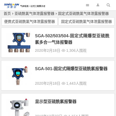
深国安
首页
亚硫酰氯气体泄露报警器
固定式亚硫酰氯气体泄露报警器
便携式亚硫酰氯气体泄露报警器
固定式亚硫酰氯气体泄露报警器
SGA-502/503/504-固定式隔爆型亚硫酰
氯多合一气体报警器
2020年2月18日
1,306人围观
SGA-501-固定式隔爆型亚硫酰氯报警器
2020年2月18日
1,443人围观
显示型亚硫酰氯报警器