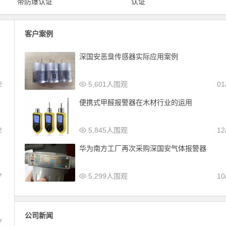
带防爆认证
认证
客户案例
深国安恶臭传感器实际应用案例
2
5,601人围观
01
便携式甲醛报警器在木材行业的运用
2
5,845人围观
12
华为南方工厂再次采购深国安气体报警器
7
5,299人围观
10
公司新闻
7