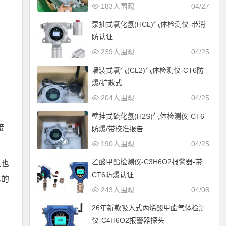
183人围观
04/27
泵抽式氯化氢(HCL)气体检测仪-带消
防认证
239人围观
04/25
墙装式氯气(CL2)气体检测仪-CT6防
爆/扩散式
204人围观
04/25
壁挂式硫化氢(H2S)气体检测仪-CT6
接
防爆/带校准报告
190人围观
04/25
乙酸甲酯检测仪-C3H6O2报警器-带
组也
CT6防爆认证
体的
243人围观
04/08
26年新款吸入式丙烯酸甲酯气体检测
仪-C4H6O2报警器探头