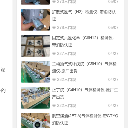
273人围观
05/07
扩散式氢气（H2）检测仪- 带消防认
证
278人围观
05/07
固定式六氢化苯（C6H12）检测仪-
带消防认证
227人围观
04/27
主动抽气式环戊烷（C5H10）气体检
了深
测仪-原厂出货
282人围观
04/27
正丁烷（C4H10）气体检测仪-原厂生
身的
产出货
222人围观
04/27
航空煤油(JET A)气体检测仪-带GTYQ
消防认证