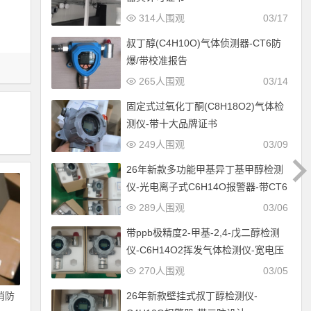
314人围观
03/17
叔丁醇(C4H10O)气体侦测器-CT6防
爆/带校准报告
265人围观
03/14
固定式过氧化丁酮(C8H18O2)气体检
测仪-带十大品牌证书
249人围观
03/09
26年新款多功能甲基异丁基甲醇检测
仪-光电离子式C6H14O报警器-带CT6
防爆设计
289人围观
03/06
带ppb极精度2-甲基-2,4-戊二醇检测
仪-C6H14O2挥发气体检测仪-宽电压
12-30V供电
270人围观
03/05
26年新款壁挂式叔丁醇检测仪-
消防