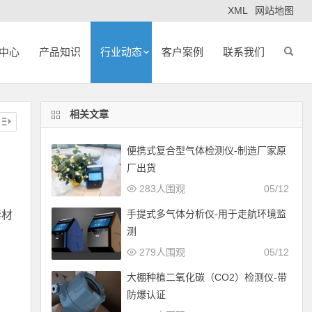
XML
网站地图
中心
产品知识
行业动态
客户案例
联系我们
相关文章
便携式复合型气体检测仪-制造厂家原
厂出货
283人围观
05/12
手提式多气体分析仪-用于走航环境监
毒材
测
279人围观
05/12
大棚种植二氧化碳（CO2）检测仪-带
防爆认证