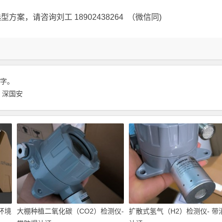
，请咨询刘工 18902438264 （微信同)
 字。
 深国安
环境
大棚种植二氧化碳（CO2）检测仪-
扩散式氢气（H2）检测仪- 带