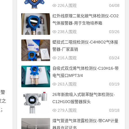
226人围观
04/08
红外线原理二氧化碳气体检测仪-CO2
气体报警器-用于生物培养箱
238人围观
03/26
壁挂式二噁烷检测仪-C4H8O2气体报
警器-厂家直销
216人围观
03/24
自吸式双戊烯气体检测仪-C10H16-带
电气接口MPT3/4
；
263人围观
03/19
报警
26年新款吸入式联苯醚气体检测仪-
家之
C12H10O报警器探头
位；
279人围观
03/18
煤气管道气体泄露检测仪-带CAP计量
器具许可证书