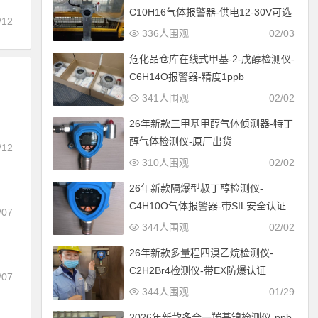
C10H16气体报警器-供电12-30V可选
/12
336人围观
02/03
危化品仓库在线式甲基-2-戊醇检测仪-
C6H14O报警器-精度1ppb
341人围观
02/02
26年新款三甲基甲醇气体侦测器-特丁
醇气体检测仪-原厂出货
/12
310人围观
02/02
26年新款隔爆型叔丁醇检测仪-
C4H10O气体报警器-带SIL安全认证
/07
344人围观
02/02
26年新款多量程四溴乙烷检测仪-
C2H2Br4检测仪-带EX防爆认证
/07
344人围观
01/29
证
2026年新款多合一羰基镍检测仪-ppb