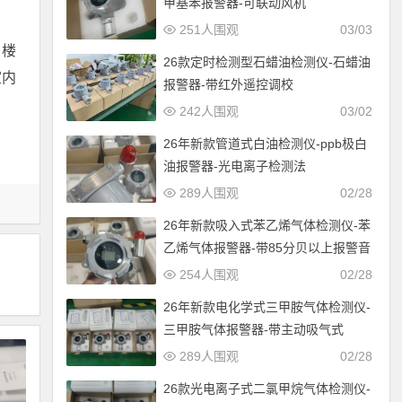
甲基苯报警器-可联动风机
251人围观
03/03
、楼
26款定时检测型石蜡油检测仪-石蜡油
室内
报警器-带红外遥控调校
242人围观
03/02
26年新款管道式白油检测仪-ppb极白
油报警器-光电离子检测法
289人围观
02/28
26年新款吸入式苯乙烯气体检测仪-苯
乙烯气体报警器-带85分贝以上报警音
254人围观
02/28
26年新款电化学式三甲胺气体检测仪-
三甲胺气体报警器-带主动吸气式
289人围观
02/28
26款光电离子式二氯甲烷气体检测仪-