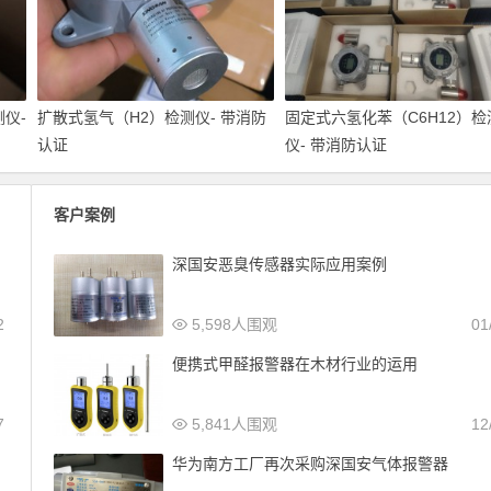
仪-
扩散式氢气（H2）检测仪- 带消防
固定式六氢化苯（C6H12）检
认证
仪- 带消防认证
客户案例
深国安恶臭传感器实际应用案例
2
5,598人围观
01
便携式甲醛报警器在木材行业的运用
7
5,841人围观
12
华为南方工厂再次采购深国安气体报警器