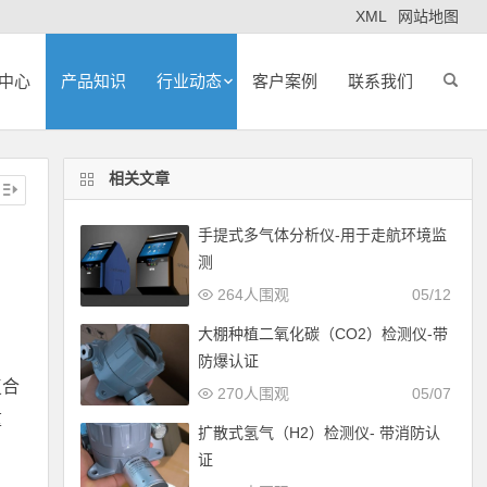
XML
网站地图
中心
产品知识
行业动态
客户案例
联系我们
相关文章
手提式多气体分析仪-用于走航环境监
测
264人围观
05/12
大棚种植二氧化碳（CO2）检测仪-带
防爆认证
复合
270人围观
05/07
重
扩散式氢气（H2）检测仪- 带消防认
证