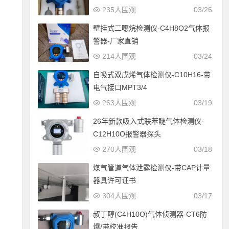
235人围观
03/26
壁挂式二噁烷检测仪-C4H8O2气体报
警器-厂家直销
214人围观
03/24
自吸式双戊烯气体检测仪-C10H16-带
电气接口MPT3/4
263人围观
03/19
26年新款吸入式联苯醚气体检测仪-
C12H10O报警器探头
270人围观
03/18
煤气管道气体泄露检测仪-带CAP计量
器具许可证书
304人围观
03/17
叔丁醇(C4H10O)气体侦测器-CT6防
爆/带校准报告