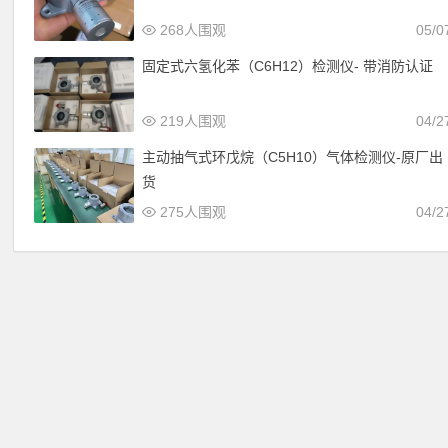
268人围观
05/0
固定式六氢化苯（C6H12）检测仪- 带消防认证
219人围观
04/2
主动抽气式环戊烷（C5H10）气体检测仪-原厂出
货
275人围观
04/2