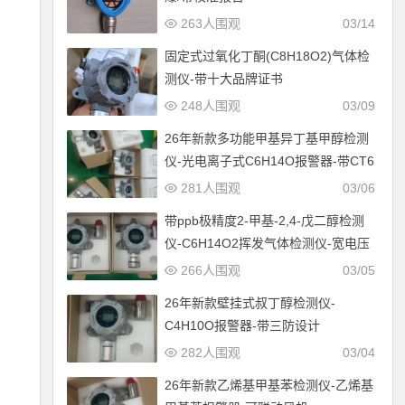
263人围观
03/14
固定式过氧化丁酮(C8H18O2)气体检
测仪-带十大品牌证书
248人围观
03/09
26年新款多功能甲基异丁基甲醇检测
仪-光电离子式C6H14O报警器-带CT6
防爆设计
281人围观
03/06
带ppb极精度2-甲基-2,4-戊二醇检测
仪-C6H14O2挥发气体检测仪-宽电压
12-30V供电
266人围观
03/05
26年新款壁挂式叔丁醇检测仪-
C4H10O报警器-带三防设计
282人围观
03/04
26年新款乙烯基甲基苯检测仪-乙烯基