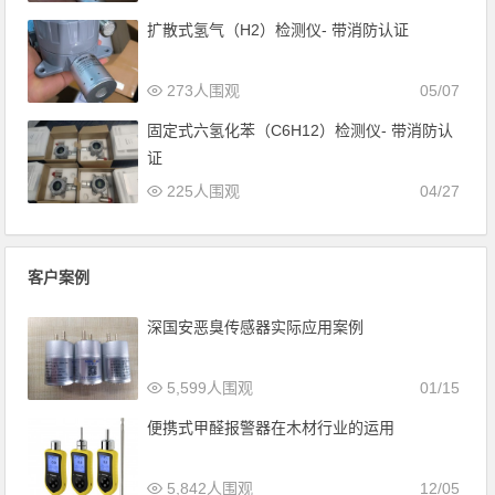
扩散式氢气（H2）检测仪- 带消防认证
273人围观
05/07
固定式六氢化苯（C6H12）检测仪- 带消防认
证
225人围观
04/27
客户案例
深国安恶臭传感器实际应用案例
5,599人围观
01/15
便携式甲醛报警器在木材行业的运用
5,842人围观
12/05