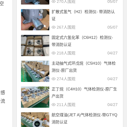
270人围观
05/07
空
扩散式氢气（H2）检测仪- 带消防认
证
267人围观
05/07
固定式六氢化苯（C6H12）检测仪-
带消防认证
218人围观
04/27
主动抽气式环戊烷（C5H10）气体检
测仪-原厂出货
274人围观
04/27
正丁烷（C4H10）气体检测仪-原厂生
传感
产出货
一流
211人围观
04/27
航空煤油(JET A)气体检测仪-带GTYQ
消防认证