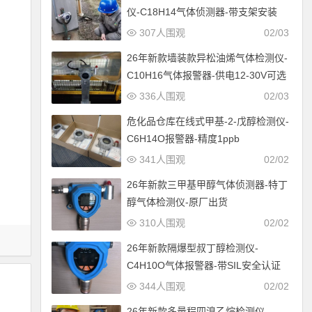
仪-C18H14气体侦测器-带支架安装
307人围观
02/03
26年新款墙装款异松油烯气体检测仪-
C10H16气体报警器-供电12-30V可选
336人围观
02/03
危化品仓库在线式甲基-2-戊醇检测仪-
C6H14O报警器-精度1ppb
341人围观
02/02
26年新款三甲基甲醇气体侦测器-特丁
醇气体检测仪-原厂出货
310人围观
02/02
26年新款隔爆型叔丁醇检测仪-
C4H10O气体报警器-带SIL安全认证
344人围观
02/02
26年新款多量程四溴乙烷检测仪-