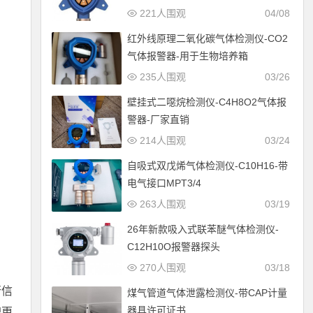
221人围观
04/08
红外线原理二氧化碳气体检测仪-CO2
气体报警器-用于生物培养箱
235人围观
03/26
壁挂式二噁烷检测仪-C4H8O2气体报
警器-厂家直销
214人围观
03/24
自吸式双戊烯气体检测仪-C10H16-带
电气接口MPT3/4
263人围观
03/19
26年新款吸入式联苯醚气体检测仪-
C12H10O报警器探头
270人围观
03/18
行信
煤气管道气体泄露检测仪-带CAP计量
器具许可证书
积更