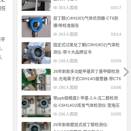
303人围观
03/17
间任
叔丁醇(C4H10O)气体侦测器-CT6防
爆/带校准报告
263人围观
03/14
网平
固定式过氧化丁酮(C8H18O2)气体检
间、
测仪-带十大品牌证书
测、
248人围观
03/09
26年新款多功能甲基异丁基甲醇检测
仪-光电离子式C6H14O报警器-带CT6
防爆设计
280人围观
03/06
带ppb极精度2-甲基-2,4-戊二醇检测
仪-C6H14O2挥发气体检测仪-宽电压
12-30V供电
266人围观
03/05
26年新款壁挂式叔丁醇检测仪-