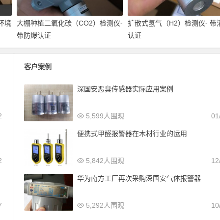
环境
大棚种植二氧化碳（CO2）检测仪-
扩散式氢气（H2）检测仪- 带
带防爆认证
认证
客户案例
深国安恶臭传感器实际应用案例
2
5,599人围观
01
便携式甲醛报警器在木材行业的运用
2
5,842人围观
12
华为南方工厂再次采购深国安气体报警器
7
5,292人围观
10