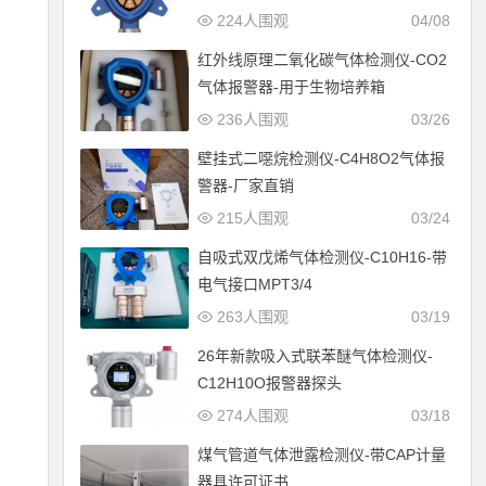
224人围观
04/08
红外线原理二氧化碳气体检测仪-CO2
气体报警器-用于生物培养箱
236人围观
03/26
壁挂式二噁烷检测仪-C4H8O2气体报
警器-厂家直销
215人围观
03/24
自吸式双戊烯气体检测仪-C10H16-带
电气接口MPT3/4
263人围观
03/19
26年新款吸入式联苯醚气体检测仪-
C12H10O报警器探头
274人围观
03/18
煤气管道气体泄露检测仪-带CAP计量
器具许可证书