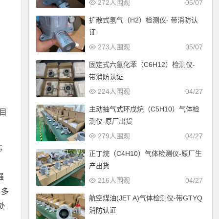
272人围观
05/07
扩散式氢气（H2）检测仪- 带消防认
证
273人围观
05/07
固定式六氢化苯（C6H12）检测仪-
带消防认证
224人围观
04/27
主动抽气式环戊烷（C5H10）气体检
目
测仪-原厂出货
279人围观
04/27
；
正丁烷（C4H10）气体检测仪-原厂生
产出货
强
216人围观
04/27
；多
航空煤油(JET A)气体检测仪-带GTYQ
处
消防认证