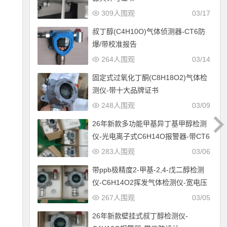
309人围观
03/17
叔丁醇(C4H10O)气体侦测器-CT6防
爆/带校准报告
264人围观
03/14
固定式过氧化丁酮(C8H18O2)气体检
测仪-带十大品牌证书
248人围观
03/09
26年新款多功能甲基异丁基甲醇检测
仪-光电离子式C6H14O报警器-带CT6
防爆设计
283人围观
03/06
带ppb极精度2-甲基-2,4-戊二醇检测
仪-C6H14O2挥发气体检测仪-宽电压
12-30V供电
267人围观
03/05
26年新款壁挂式叔丁醇检测仪-