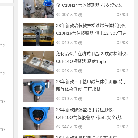
仪-C18H14气体侦测器-带支架安装
307人围观
02/03
26年新款墙装款异松油烯气体检测仪-
C10H16气体报警器-供电12-30V可选
340人围观
02/03
/12
危化品仓库在线式甲基-2-戊醇检测仪-
C6H14O报警器-精度1ppb
343人围观
02/02
/12
26年新款三甲基甲醇气体侦测器-特丁
醇气体检测仪-原厂出货
310人围观
02/02
/07
26年新款隔爆型叔丁醇检测仪-
C4H10O气体报警器-带SIL安全认证
347人围观
02/02
/07
26年新款多量程四溴乙烷检测仪-