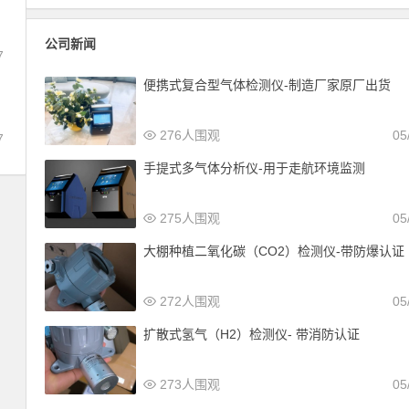
公司新闻
7
便携式复合型气体检测仪-制造厂家原厂出货
276人围观
05
7
手提式多气体分析仪-用于走航环境监测
275人围观
05
大棚种植二氧化碳（CO2）检测仪-带防爆认证
272人围观
05
扩散式氢气（H2）检测仪- 带消防认证
273人围观
05