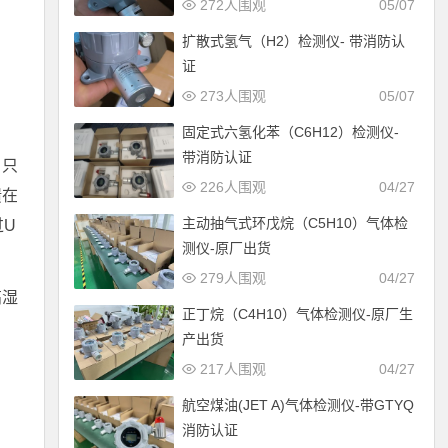
272人围观
05/07
扩散式氢气（H2）检测仪- 带消防认
证
273人围观
05/07
固定式六氢化苯（C6H12）检测仪-
带消防认证
，只
226人围观
04/27
馈在
主动抽气式环戊烷（C5H10）气体检
过U
测仪-原厂出货
279人围观
04/27
高湿
正丁烷（C4H10）气体检测仪-原厂生
产出货
217人围观
04/27
航空煤油(JET A)气体检测仪-带GTYQ
消防认证