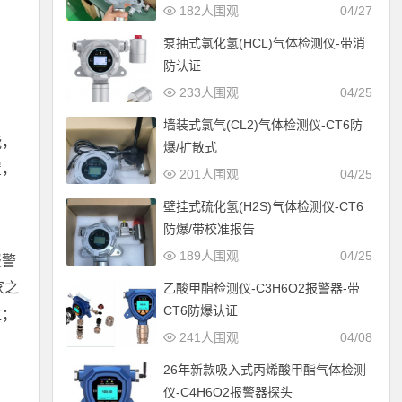
182人围观
04/27
泵抽式氯化氢(HCL)气体检测仪-带消
防认证
233人围观
04/25
墙装式氯气(CL2)气体检测仪-CT6防
能，
爆/扩散式
置，
201人围观
04/25
壁挂式硫化氢(H2S)气体检测仪-CT6
防爆/带校准报告
；
189人围观
04/25
报警
家之
乙酸甲酯检测仪-C3H6O2报警器-带
CT6防爆认证
位；
241人围观
04/08
26年新款吸入式丙烯酸甲酯气体检测
仪-C4H6O2报警器探头