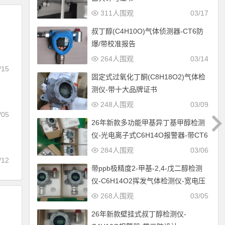
311人围观
03/17
叔丁醇(C4H10O)气体侦测器-CT6防
爆/带校准报告
264人围观
03/14
/15
固定式过氧化丁酮(C8H18O2)气体检
测仪-带十大品牌证书
248人围观
03/09
/05
26年新款多功能甲基异丁基甲醇检测
仪-光电离子式C6H14O报警器-带CT6
防爆设计
284人围观
03/06
/12
带ppb极精度2-甲基-2,4-戊二醇检测
仪-C6H14O2挥发气体检测仪-宽电压
12-30V供电
268人围观
03/05
26年新款壁挂式叔丁醇检测仪-