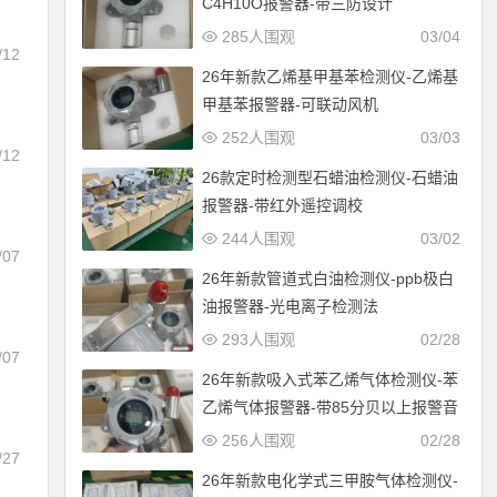
C4H10O报警器-带三防设计
285人围观
03/04
/12
26年新款乙烯基甲基苯检测仪-乙烯基
甲基苯报警器-可联动风机
252人围观
03/03
/12
26款定时检测型石蜡油检测仪-石蜡油
报警器-带红外遥控调校
244人围观
03/02
/07
26年新款管道式白油检测仪-ppb极白
油报警器-光电离子检测法
293人围观
02/28
/07
26年新款吸入式苯乙烯气体检测仪-苯
证
乙烯气体报警器-带85分贝以上报警音
256人围观
02/28
/27
26年新款电化学式三甲胺气体检测仪-