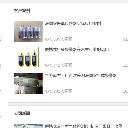
客户案例
深国安恶臭传感器实际应用案例
2
5,599人围观
01
便携式甲醛报警器在木材行业的运用
2
5,842人围观
12
华为南方工厂再次采购深国安气体报警器
7
5,292人围观
10
公司新闻
7
便携式复合型气体检测仪-制造厂家原厂出货