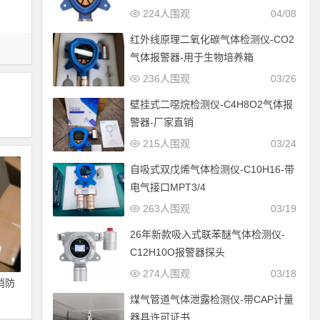
224人围观
04/08
红外线原理二氧化碳气体检测仪-CO2
气体报警器-用于生物培养箱
236人围观
03/26
壁挂式二噁烷检测仪-C4H8O2气体报
警器-厂家直销
215人围观
03/24
自吸式双戊烯气体检测仪-C10H16-带
电气接口MPT3/4
263人围观
03/19
26年新款吸入式联苯醚气体检测仪-
C12H10O报警器探头
274人围观
03/18
消防
煤气管道气体泄露检测仪-带CAP计量
器具许可证书