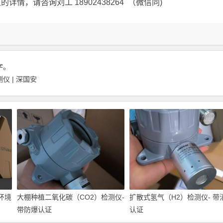
，请咨询刘工 18902438264 （微信同)
 字。
 | 深国安
环境
大棚种植二氧化碳（CO2）检测仪-
扩散式氢气（H2）检测仪- 带
带防爆认证
认证