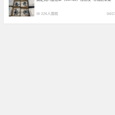
226人围观
04/2