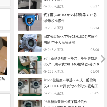
306人围观
03/17
叔丁醇(C4H10O)气体侦测器-CT6防
爆/带校准报告
263人围观
03/14
固定式过氧化丁酮(C8H18O2)气体检
测仪-带十大品牌证书
248人围观
03/09
26年新款多功能甲基异丁基甲醇检测
仪-光电离子式C6H14O报警器-带CT6
防爆设计
283人围观
03/06
消防
带ppb极精度2-甲基-2,4-戊二醇检测
仪-C6H14O2挥发气体检测仪-宽电压
12-30V供电
266人围观
03/05
26年新款壁挂式叔丁醇检测仪-