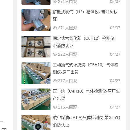
271人围观
05/07
扩散式氢气（H2）检测仪- 带消防认
证
271人围观
05/07
固定式六氢化苯（C6H12）检测仪-
带消防认证
222人围观
04/27
主动抽气式环戊烷（C5H10）气体检
测仪-原厂出货
277人围观
04/27
正丁烷（C4H10）气体检测仪-原厂生
产出货
215人围观
04/27
航空煤油(JET A)气体检测仪-带GTYQ
一
消防认证