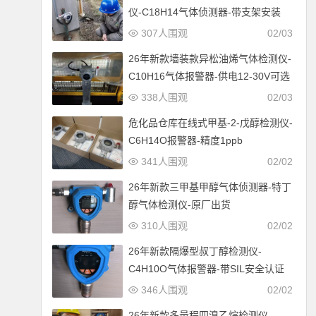
仪-C18H14气体侦测器-带支架安装
307人围观
02/03
26年新款墙装款异松油烯气体检测仪-
C10H16气体报警器-供电12-30V可选
338人围观
02/03
危化品仓库在线式甲基-2-戊醇检测仪-
C6H14O报警器-精度1ppb
341人围观
02/02
26年新款三甲基甲醇气体侦测器-特丁
醇气体检测仪-原厂出货
310人围观
02/02
26年新款隔爆型叔丁醇检测仪-
C4H10O气体报警器-带SIL安全认证
346人围观
02/02
26年新款多量程四溴乙烷检测仪-