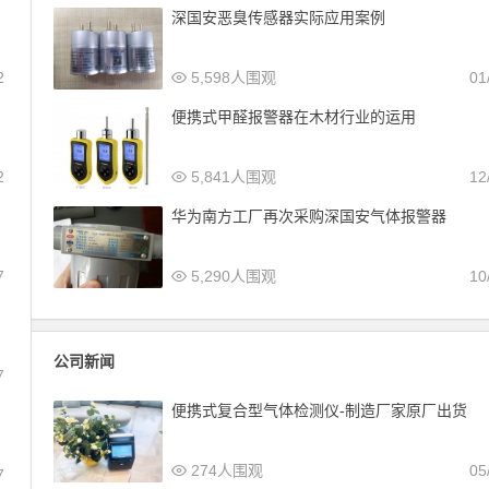
深国安恶臭传感器实际应用案例
2
5,598人围观
01
便携式甲醛报警器在木材行业的运用
2
5,841人围观
12
华为南方工厂再次采购深国安气体报警器
7
5,290人围观
10
公司新闻
7
便携式复合型气体检测仪-制造厂家原厂出货
274人围观
05
7