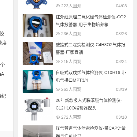
223人围观
04/08
红外线原理二氧化碳气体检测仪-CO2
气体报警器-用于生物培养箱
胶
236人围观
03/26
速度
壁挂式二噁烷检测仪-C4H8O2气体报
警器-厂家直销
215人围观
03/24
5个
自吸式双戊烯气体检测仪-C10H16-带
A
电气接口MPT3/4
263人围观
03/19
障纪
26年新款吸入式联苯醚气体检测仪-
C12H10O报警器探头
272人围观
03/18
煤气管道气体泄露检测仪-带CAP计量
器具许可证书