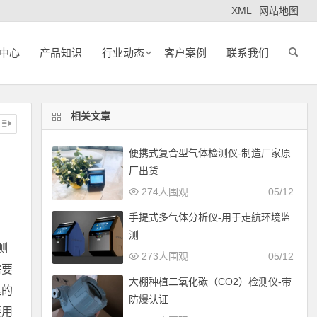
XML
网站地图
中心
产品知识
行业动态
客户案例
联系我们
相关文章
便携式复合型气体检测仪-制造厂家原
厂出货
274人围观
05/12
手提式多气体分析仪-用于走航环境监
测
测
273人围观
05/12
需要
大棚种植二氧化碳（CO2）检测仪-带
里的
防爆认证
要用