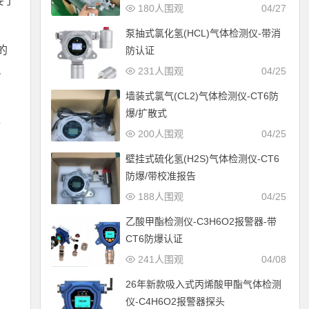
要了
180人围观
04/27
泵抽式氯化氢(HCL)气体检测仪-带消
的
防认证
。
231人围观
04/25
墙装式氯气(CL2)气体检测仪-CT6防
爆/扩散式
，
200人围观
04/25
壁挂式硫化氢(H2S)气体检测仪-CT6
防爆/带校准报告
188人围观
04/25
乙酸甲酯检测仪-C3H6O2报警器-带
CT6防爆认证
241人围观
04/08
26年新款吸入式丙烯酸甲酯气体检测
仪-C4H6O2报警器探头