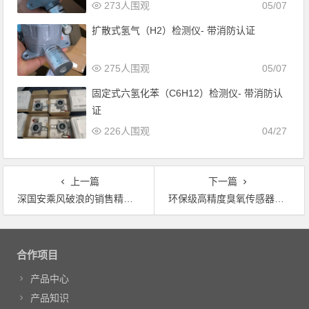
273人围观
05/07
扩散式氢气（H2）检测仪- 带消防认证
275人围观
05/07
固定式六氢化苯（C6H12）检测仪- 带消防认
证
226人围观
04/27
上一篇
下一篇
深国安乘风破浪的销售精英二日游
环保级高精度臭氧传感器模组
文章导航
合作项目
产品中心
产品知识