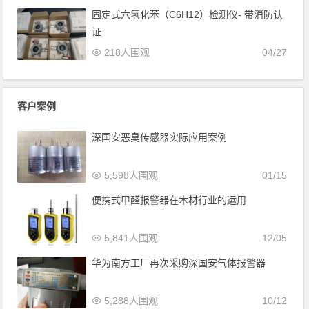
固定式六氢化苯（C6H12）检测仪- 带消防认
证
218人围观
04/27
客户案例
深国安恶臭传感器实际应用案例
5,598人围观
01/15
便携式甲醛报警器在木材行业的运用
5,841人围观
12/05
华为南方工厂再次采购深国安气体报警器
5,288人围观
10/12