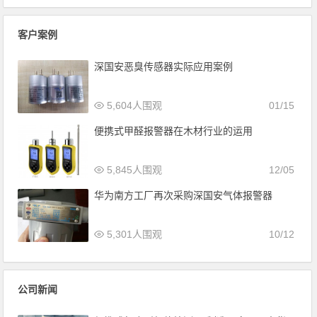
客户案例
深国安恶臭传感器实际应用案例
5,604人围观
01/15
便携式甲醛报警器在木材行业的运用
5,845人围观
12/05
华为南方工厂再次采购深国安气体报警器
5,301人围观
10/12
公司新闻