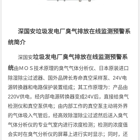
深国安垃圾发电厂臭气排放在线监测预警系
统简介
垃圾发电厂臭气排放在线监测预警系
深国安
统
由ＭＯＳ技术原理的臭气气体分析仪、日本原装进口
除湿除尘过滤器、国外品牌长寿命真空采样泵、24V电
源转换器和电路保护装置组成；其工作原理为：产品由
220V供电，经内部电源转换器变成24V后，直接给臭气
检测仪和真空泵供电；由内部工作的真空泵主动将外界
的气体吸入气管后，经高效除湿除尘过滤然后送入臭气
气体分析仪的专业气室内进行浓度检测；检测的浓度值
会实时在臭气分析仪的屏幕上进行实时显示；同时，还