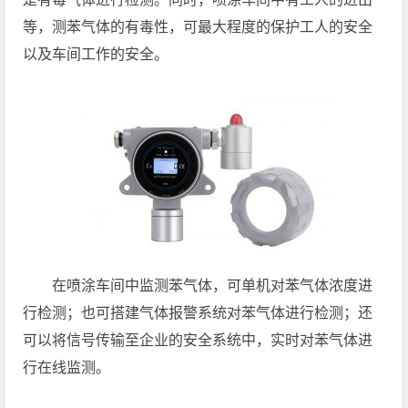
等，测苯气体的有毒性，可最大程度的保护工人的安全
以及车间工作的安全。
在喷涂车间中监测苯气体，可单机对苯气体浓度进
行检测；也可搭建气体报警系统对苯气体进行检测；还
可以将信号传输至企业的安全系统中，实时对苯气体进
行在线监测。