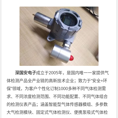
深国安电子
成立于2005年，是国内唯一一家提供气
体检测产品全产业链的高新技术企业；致力于“安全+环
保”领域，为客户个性化订制1000多种不同气体检测需
求、不同浓度检测范围、不同功能配置、不同气体组合
的检测仪表产品；涵盖智能型气体传感器模组、多参数
大气检测模块、固定式气体检测仪、便携泵吸式气体检