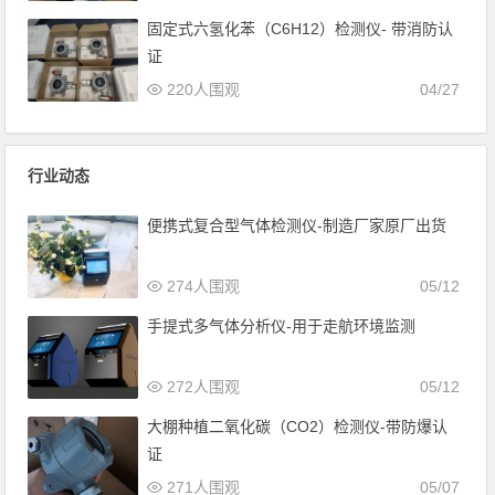
固定式六氢化苯（C6H12）检测仪- 带消防认
证
220人围观
04/27
行业动态
便携式复合型气体检测仪-制造厂家原厂出货
274人围观
05/12
手提式多气体分析仪-用于走航环境监测
272人围观
05/12
大棚种植二氧化碳（CO2）检测仪-带防爆认
证
271人围观
05/07