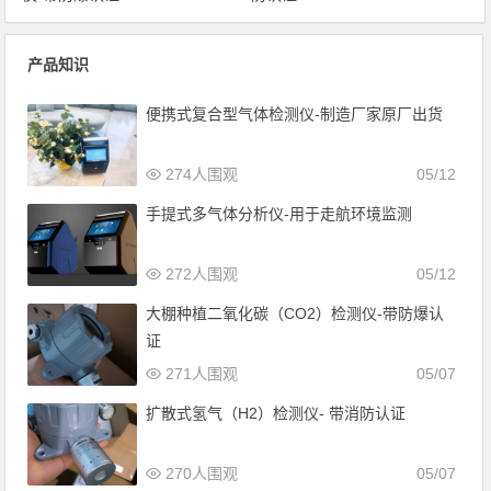
产品知识
便携式复合型气体检测仪-制造厂家原厂出货
274人围观
05/12
手提式多气体分析仪-用于走航环境监测
272人围观
05/12
大棚种植二氧化碳（CO2）检测仪-带防爆认
证
271人围观
05/07
扩散式氢气（H2）检测仪- 带消防认证
270人围观
05/07