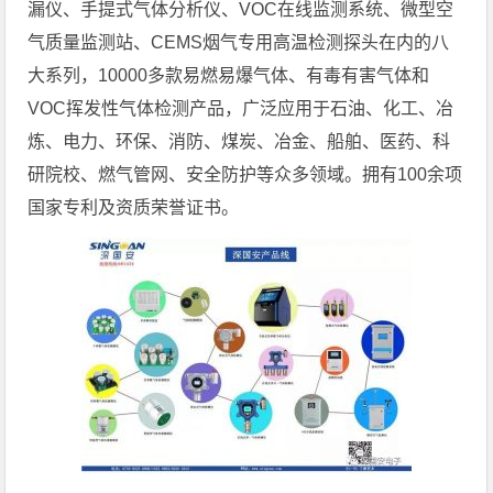
漏仪、手提式气体分析仪、VOC在线监测系统、微型空
气质量监测站、CEMS烟气专用高温检测探头在内的八
大系列，10000多款易燃易爆气体、有毒有害气体和
VOC挥发性气体检测产品，广泛应用于石油、化工、冶
炼、电力、环保、消防、煤炭、冶金、船舶、医药、科
研院校、燃气管网、安全防护等众多领域。拥有100余项
国家专利及资质荣誉证书。