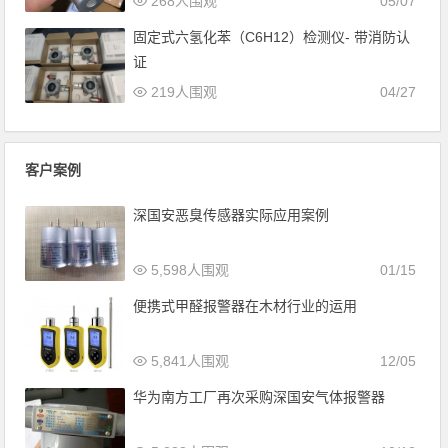
268人围观
05/07
固定式六氢化苯（C6H12）检测仪- 带消防认
证
219人围观
04/27
客户案例
深国安恶臭传感器实际应用案例
5,598人围观
01/15
便携式甲醛报警器在木材行业的运用
5,841人围观
12/05
华为南方工厂再次采购深国安气体报警器