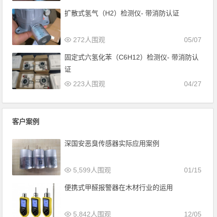
扩散式氢气（H2）检测仪- 带消防认证
272人围观
05/07
固定式六氢化苯（C6H12）检测仪- 带消防认
证
223人围观
04/27
客户案例
深国安恶臭传感器实际应用案例
5,599人围观
01/15
便携式甲醛报警器在木材行业的运用
5,842人围观
12/05