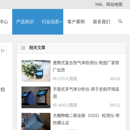
XML
网站地图
中心
产品知识
行业动态
客户案例
联系我们
相关文章
便携式复合型气体检测仪-制造厂家原
厂出货
270人围观
05/12
手提式多气体分析仪-用于走航环境监
体检
测
264人围观
05/12
大棚种植二氧化碳（CO2）检测仪-带
防爆认证