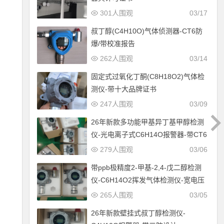
301人围观
03/17
叔丁醇(C4H10O)气体侦测器-CT6防
爆/带校准报告
262人围观
03/14
固定式过氧化丁酮(C8H18O2)气体检
测仪-带十大品牌证书
247人围观
03/09
26年新款多功能甲基异丁基甲醇检测
仪-光电离子式C6H14O报警器-带CT6
防爆设计
279人围观
03/06
带ppb极精度2-甲基-2,4-戊二醇检测
仪-C6H14O2挥发气体检测仪-宽电压
12-30V供电
265人围观
03/05
26年新款壁挂式叔丁醇检测仪-