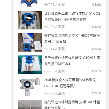
221人围观
04/08
红外线原理二氧化碳气体检测仪-CO2
气体报警器-用于生物培养箱
235人围观
03/26
壁挂式二噁烷检测仪-C4H8O2气体报
警器-厂家直销
214人围观
03/24
自吸式双戊烯气体检测仪-C10H16-带
电气接口MPT3/4
263人围观
03/19
26年新款吸入式联苯醚气体检测仪-
C12H10O报警器探头
267人围观
03/18
煤气管道气体泄露检测仪-带CAP计量
器具许可证书