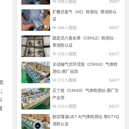
268人围观
05/07
扩散式氢气（H2）检测仪- 带消防认
证
266人围观
05/07
固定式六氢化苯（C6H12）检测仪-
带消防认证
218人围观
04/27
主动抽气式环戊烷（C5H10）气体检
测仪-原厂出货
272人围观
04/27
款
正丁烷（C4H10）气体检测仪-原厂生
低；
产出货
以
210人围观
04/27
度
航空煤油(JET A)气体检测仪-带GTYQ
消防认证