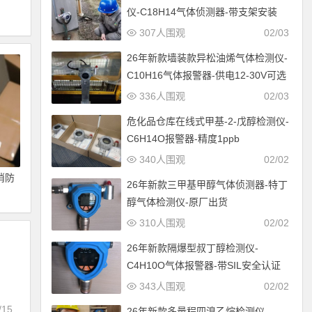
仪-C18H14气体侦测器-带支架安装
307人围观
02/03
26年新款墙装款异松油烯气体检测仪-
C10H16气体报警器-供电12-30V可选
336人围观
02/03
危化品仓库在线式甲基-2-戊醇检测仪-
C6H14O报警器-精度1ppb
340人围观
02/02
消防
26年新款三甲基甲醇气体侦测器-特丁
醇气体检测仪-原厂出货
310人围观
02/02
26年新款隔爆型叔丁醇检测仪-
C4H10O气体报警器-带SIL安全认证
343人围观
02/02
/15
26年新款多量程四溴乙烷检测仪-