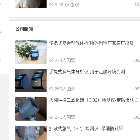
7
5,289人围观
10
公司新闻
7
便携式复合型气体检测仪-制造厂家原厂出货
274人围观
05
7
手提式多气体分析仪-用于走航环境监测
266人围观
05
大棚种植二氧化碳（CO2）检测仪-带防爆认证
271人围观
05
扩散式氢气（H2）检测仪- 带消防认证