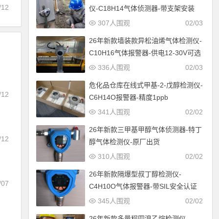
/12
仪-C18H14气体侦测器-带支架安装
307人围观
02/03
26年新款墙装款异松油烯气体检测仪-
C10H16气体报警器-供电12-30V可选
336人围观
02/03
危化品仓库在线式甲基-2-戊醇检测仪-
/12
C6H14O报警器-精度1ppb
341人围观
02/02
26年新款三甲基甲醇气体侦测器-特丁
/12
醇气体检测仪-原厂出货
310人围观
02/02
26年新款隔爆型叔丁醇检测仪-
/07
C4H10O气体报警器-带SIL安全认证
345人围观
02/02
26年新款多量程四溴乙烷检测仪-