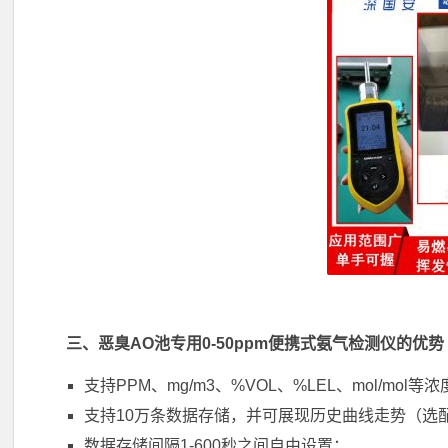
三、恶臭AO池专用0-50ppm便携式氨气检测仪的优势
支持PPM、mg/m3、%VOL、%LEL、mol/mo
支持10万条数据存储，并可展现历史曲线走势（选
数据存储间隔1-600秒之间自由设置；