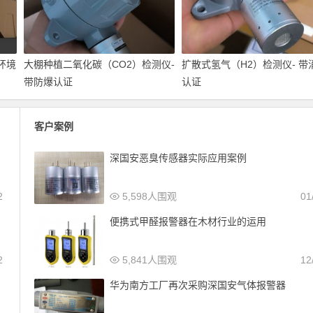
环境
大棚种植二氧化碳（CO2）检测仪-
扩散式氢气（H2）检测仪- 带
带防爆认证
认证
客户案例
深国安恶臭传感器实际应用案例
2
5,598人围观
01
便携式甲醛报警器在木材行业的运用
2
5,841人围观
12
华为南方工厂再次采购深国安气体报警器