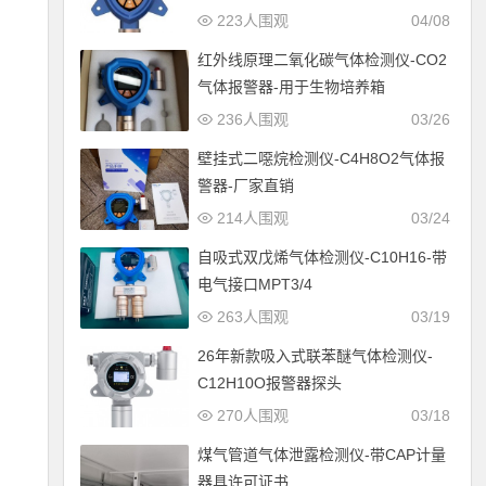
223人围观
04/08
红外线原理二氧化碳气体检测仪-CO2
气体报警器-用于生物培养箱
236人围观
03/26
壁挂式二噁烷检测仪-C4H8O2气体报
警器-厂家直销
214人围观
03/24
自吸式双戊烯气体检测仪-C10H16-带
电气接口MPT3/4
263人围观
03/19
26年新款吸入式联苯醚气体检测仪-
C12H10O报警器探头
270人围观
03/18
煤气管道气体泄露检测仪-带CAP计量
器具许可证书