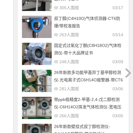
305人围观
03/17
叔丁醇(C4H10O)气体侦测器-CT6防
爆/带校准报告
263人围观
03/14
固定式过氧化丁酮(C8H18O2)气体检
测仪-带十大品牌证书
248人围观
03/09
26年新款多功能甲基异丁基甲醇检测
仪-光电离子式C6H14O报警器-带CT6
防爆设计
281人围观
03/06
带ppb极精度2-甲基-2,4-戊二醇检测
仪-C6H14O2挥发气体检测仪-宽电压
12-30V供电
266人围观
03/05
26年新款壁挂式叔丁醇检测仪-