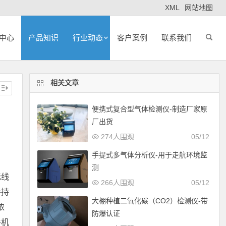
XML
网站地图
中心
产品知识
行业动态
客户案例
联系我们
相关文章
便携式复合型气体检测仪-制造厂家原
厂出货
274人围观
05/12
手提式多气体分析仪-用于走航环境监
测
无线
266人围观
05/12
手持
大棚种植二氧化碳（CO2）检测仪-带
浓
防爆认证
手机