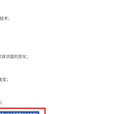
感技术；
气体浓度的变化；
；
充电宝；
换；