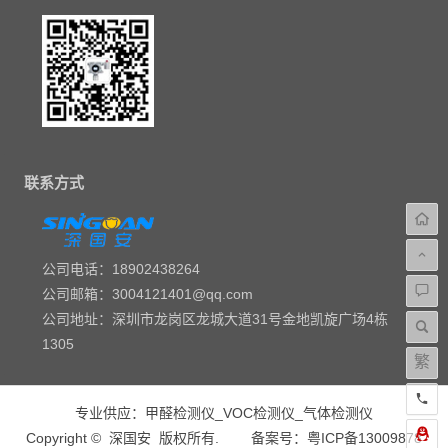
联系方式
公司电话：18902438264
公司邮箱：3004121401@qq.com
公司地址：深圳市龙岗区龙城大道31号金地凯旋广场4栋
1305
繁
专业供应：
甲醛检测仪
_
VOC检测仪
_
气体检测仪
Copyright ©
深国安
版权所有.
备案号：粤ICP备13009878