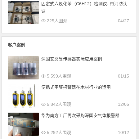
固定式六氢化苯（C6H12）检测仪- 带消防认
证
225人围观
04/27
客户案例
深国安恶臭传感器实际应用案例
5,599人围观
01/15
便携式甲醛报警器在木材行业的运用
5,842人围观
12/05
华为南方工厂再次采购深国安气体报警器
5,292人围观
10/12