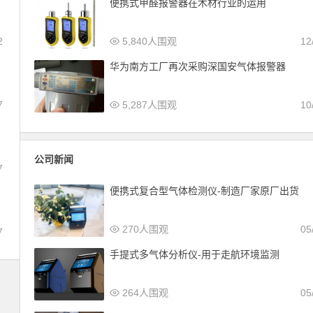
便携式甲醛报警器在木材行业的运用
2
5,840人围观
12
华为南方工厂再次采购深国安气体报警器
7
5,287人围观
10
公司新闻
7
便携式复合型气体检测仪-制造厂家原厂出货
270人围观
05
7
手提式多气体分析仪-用于走航环境监测
264人围观
05