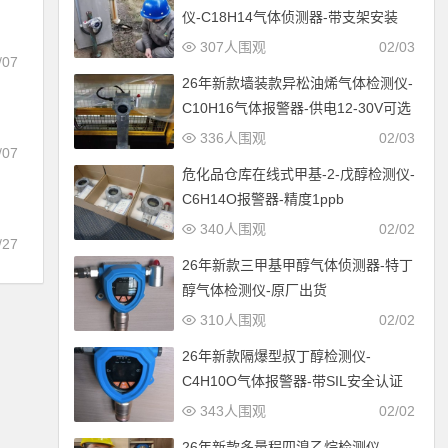
仪-C18H14气体侦测器-带支架安装
307人围观
02/03
/07
26年新款墙装款异松油烯气体检测仪-
C10H16气体报警器-供电12-30V可选
336人围观
02/03
/07
危化品仓库在线式甲基-2-戊醇检测仪-
证
C6H14O报警器-精度1ppb
340人围观
02/02
/27
26年新款三甲基甲醇气体侦测器-特丁
醇气体检测仪-原厂出货
310人围观
02/02
26年新款隔爆型叔丁醇检测仪-
C4H10O气体报警器-带SIL安全认证
343人围观
02/02
26年新款多量程四溴乙烷检测仪-