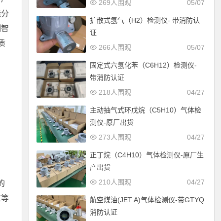
269人围观
05/07
能分
扩散式氢气（H2）检测仪- 带消防认
测智
证
质
266人围观
05/07
固定式六氢化苯（C6H12）检测仪-
带消防认证
218人围观
04/27
主动抽气式环戊烷（C5H10）气体检
测仪-原厂出货
273人围观
04/27
正丁烷（C4H10）气体检测仪-原厂生
产出货
210人围观
04/27
的
位等
航空煤油(JET A)气体检测仪-带GTYQ
消防认证