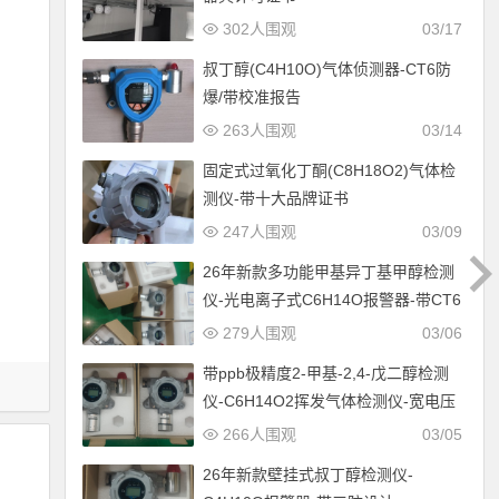
302人围观
03/17
叔丁醇(C4H10O)气体侦测器-CT6防
爆/带校准报告
263人围观
03/14
固定式过氧化丁酮(C8H18O2)气体检
测仪-带十大品牌证书
247人围观
03/09
26年新款多功能甲基异丁基甲醇检测
仪-光电离子式C6H14O报警器-带CT6
防爆设计
279人围观
03/06
带ppb极精度2-甲基-2,4-戊二醇检测
仪-C6H14O2挥发气体检测仪-宽电压
12-30V供电
266人围观
03/05
26年新款壁挂式叔丁醇检测仪-