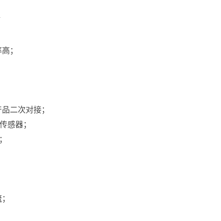
点
率高；
产品二次对接；
理传感器；
；
流；