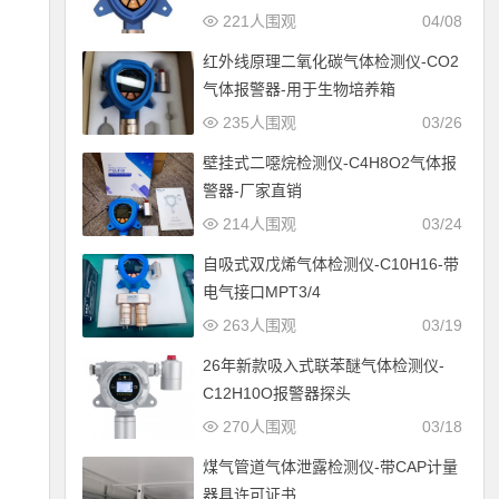
221人围观
04/08
红外线原理二氧化碳气体检测仪-CO2
气体报警器-用于生物培养箱
235人围观
03/26
壁挂式二噁烷检测仪-C4H8O2气体报
警器-厂家直销
214人围观
03/24
自吸式双戊烯气体检测仪-C10H16-带
电气接口MPT3/4
263人围观
03/19
26年新款吸入式联苯醚气体检测仪-
C12H10O报警器探头
270人围观
03/18
煤气管道气体泄露检测仪-带CAP计量
器具许可证书