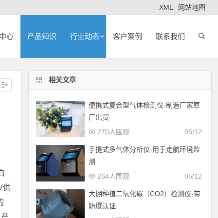
XML
网站地图
中心
产品知识
行业动态
客户案例
联系我们
相关文章
便携式复合型气体检测仪-制造厂家原
厂出货
270人围观
05/12
手提式多气体分析仪-用于走航环境监
测
自
264人围观
05/12
V供
大棚种植二氧化碳（CO2）检测仪-带
的
防爆认证
；产