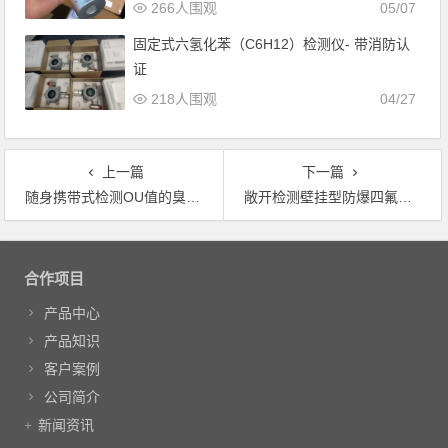
266人围观
05/07
固定式六氢化苯（C6H12）检测仪- 带消防认
证
218人围观
04/27
上一篇
下一篇
随身携带式检测OU值的臭气报警器
敞开检测壁挂型防爆四氟乙烯侦测器
文章导航
合作项目
产品中心
产品知识
客户案例
公司简介
新闻资讯