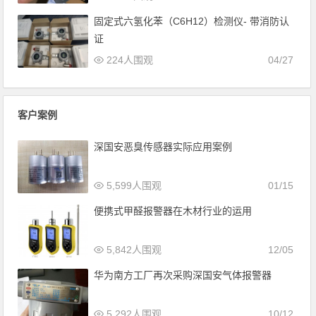
固定式六氢化苯（C6H12）检测仪- 带消防认
证
224人围观
04/27
客户案例
深国安恶臭传感器实际应用案例
5,599人围观
01/15
便携式甲醛报警器在木材行业的运用
5,842人围观
12/05
华为南方工厂再次采购深国安气体报警器
5,292人围观
10/12