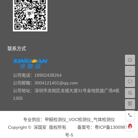
联系方式
公司电话：18902438264
公司邮箱：3004121401@qq.com
公司地址：深圳市龙岗区龙城大道31号金地凯旋广场4栋
1305
繁
专业供应：
甲醛检测仪
_
VOC检测仪
_
气体检测仪
Copyright ©
深国安
版权所有.
备案号：粤ICP备13009878
号-5