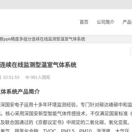
首页
公司简介
产品
23款ppb精度多组分连续在线监测型温室气体系统
组分连续在线监测型温室气体系统
日
10:51:53
981人围观
气体系统产品简介
统是深国安电子运用十多年环境监测经验，专门针对碳达峰碳中和
统。核心采用深国安新型智能气体传感技术，不仅满足国家标准
015以及联合国通过的《京都议定书》中规定的二氧化碳、氧化亚氮
、碳氢化合物、TVOC、PM2.5、PM10、温湿度、大气压