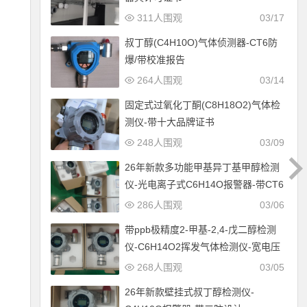
311人围观
03/17
叔丁醇(C4H10O)气体侦测器-CT6防
爆/带校准报告
264人围观
03/14
固定式过氧化丁酮(C8H18O2)气体检
测仪-带十大品牌证书
248人围观
03/09
26年新款多功能甲基异丁基甲醇检测
仪-光电离子式C6H14O报警器-带CT6
防爆设计
286人围观
03/06
带ppb极精度2-甲基-2,4-戊二醇检测
仪-C6H14O2挥发气体检测仪-宽电压
12-30V供电
268人围观
03/05
26年新款壁挂式叔丁醇检测仪-