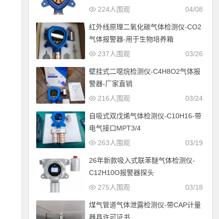
224人围观
04/08
红外线原理二氧化碳气体检测仪-CO2
气体报警器-用于生物培养箱
237人围观
03/26
壁挂式二噁烷检测仪-C4H8O2气体报
警器-厂家直销
216人围观
03/24
自吸式双戊烯气体检测仪-C10H16-带
电气接口MPT3/4
263人围观
03/19
26年新款吸入式联苯醚气体检测仪-
C12H10O报警器探头
275人围观
03/18
煤气管道气体泄露检测仪-带CAP计量
器具许可证书