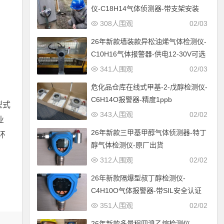
仪-C18H14气体侦测器-带支架安装
308人围观
02/03
26年新款墙装款异松油烯气体检测仪-
C10H16气体报警器-供电12-30V可选
341人围观
02/03
危化品仓库在线式甲基-2-戊醇检测仪-
C6H14O报警器-精度1ppb
型式
343人围观
02/02
业
26年新款三甲基甲醇气体侦测器-特丁
环
醇气体检测仪-原厂出货
312人围观
02/02
26年新款隔爆型叔丁醇检测仪-
C4H10O气体报警器-带SIL安全认证
351人围观
02/02
26年新款多量程四溴乙烷检测仪-