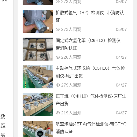
273人围观
05/07
扩散式氢气（H2）检测仪- 带消防认
证
273人围观
05/07
固定式六氢化苯（C6H12）检测仪-
带消防认证
226人围观
04/27
主动抽气式环戊烷（C5H10）气体检
测仪-原厂出货
279人围观
04/27
正丁烷（C4H10）气体检测仪-原厂生
产出货
219人围观
04/27
、数
航空煤油(JET A)气体检测仪-带GTYQ
远距
消防认证
将实