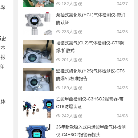
182人围观
04/27
或深
泵抽式氯化氢(HCL)气体检测仪-带消
防认证
度
233人围观
04/25
历史
墙装式氯气(CL2)气体检测仪-CT6防
动本
爆/扩散式
将报
201人围观
04/25
样
壁挂式硫化氢(H2S)气体检测仪-CT6
防爆/带校准报告
189人围观
04/25
乙酸甲酯检测仪-C3H6O2报警器-带
气体
CT6防爆认证
242人围观
04/08
26年新款吸入式丙烯酸甲酯气体检测
仪-C4H6O2报警器探头