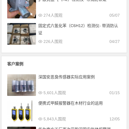
274人围观
05/07
固定式六氢化苯（C6H12）检测仪- 带消防认
证
226人围观
04/27
客户案例
深国安恶臭传感器实际应用案例
5,601人围观
01/15
便携式甲醛报警器在木材行业的运用
5,843人围观
12/05