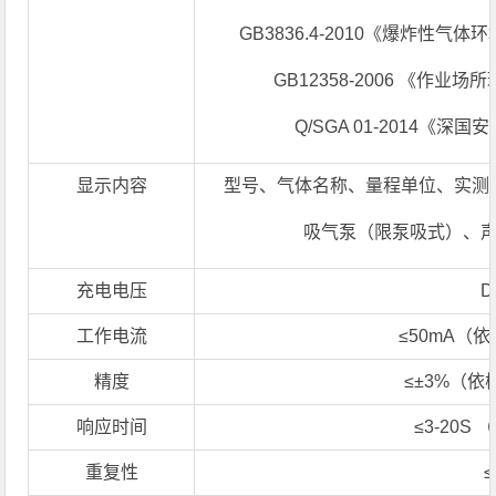
GB3836.4-2010《爆炸性气
GB12358-2006 《作
Q/SGA 01-2014《
显示内容
型号、气体名称、量程单位、实测
吸气泵（限泵吸式）、
充电电压
D
工作电流
≤50mA（
精度
≤±3%（
响应时间
≤3-20S
重复性
≤