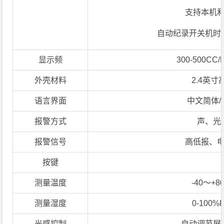
支持本机
自动纪录开关机时
显示频
300-500C
外壳材料
2.4英
语言界面
中文简体/
报警方式
声、光
报警信号
高低报、
按键
测量温度
-40～+
测量湿度
0-100
光感控制
自动调节屏