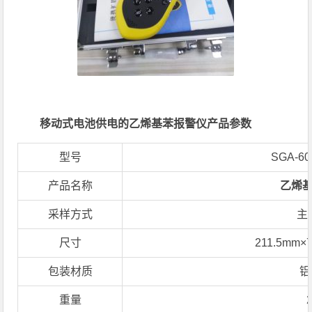
移动式电池供电的乙烯基苯报警仪产品参数
型号
SGA-60
产品名称
乙烯
采样方式
主
尺寸
211.5mm×
包装材质
铝
重量