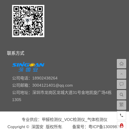
联系方式
公司电话：18902438264
公司邮箱：3004121401@qq.com
公司地址：深圳市龙岗区龙城大道31号金地凯旋广场4栋
1305
繁
专业供应：
甲醛检测仪
_
VOC检测仪
_
气体检测仪
Copyright ©
深国安
版权所有.
备案号：粤ICP备13009878