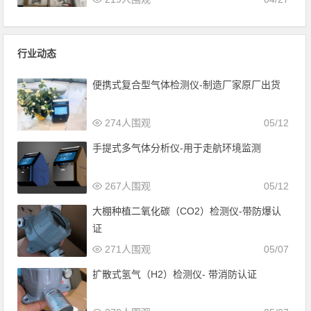
行业动态
便携式复合型气体检测仪-制造厂家原厂出货
274人围观
05/12
手提式多气体分析仪-用于走航环境监测
267人围观
05/12
大棚种植二氧化碳（CO2）检测仪-带防爆认
证
271人围观
05/07
扩散式氢气（H2）检测仪- 带消防认证