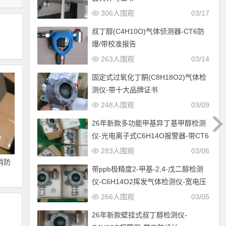
306人围观
03/17
叔丁醇(C4H10O)气体侦测器-CT6防
爆/带校准报告
263人围观
03/14
固定式过氧化丁酮(C8H18O2)气体检
测仪-带十大品牌证书
248人围观
03/09
26年新款多功能甲基异丁基甲醇检测
仪-光电离子式C6H14O报警器-带CT6
防爆设计
283人围观
03/06
消防
带ppb极精度2-甲基-2,4-戊二醇检测
仪-C6H14O2挥发气体检测仪-宽电压
12-30V供电
266人围观
03/05
26年新款壁挂式叔丁醇检测仪-