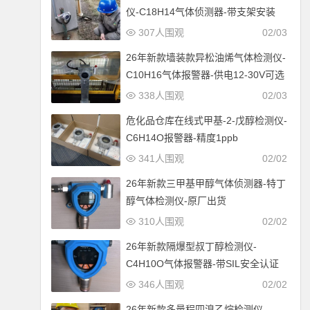
仪-C18H14气体侦测器-带支架安装
307人围观
02/03
26年新款墙装款异松油烯气体检测仪-
C10H16气体报警器-供电12-30V可选
338人围观
02/03
危化品仓库在线式甲基-2-戊醇检测仪-
C6H14O报警器-精度1ppb
341人围观
02/02
26年新款三甲基甲醇气体侦测器-特丁
醇气体检测仪-原厂出货
310人围观
02/02
26年新款隔爆型叔丁醇检测仪-
C4H10O气体报警器-带SIL安全认证
346人围观
02/02
26年新款多量程四溴乙烷检测仪-