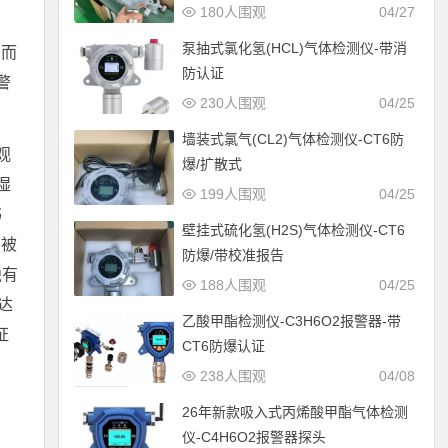
180人围观
04/27
泵抽式氯化氢(HCL)气体检测仪-带消
，而
防认证
警
230人围观
04/25
墙装式氯气(CL2)气体检测仪-CT6防
观
爆/扩散式
湿
199人围观
04/25
书
壁挂式硫化氢(H2S)气体检测仪-CT6
场被
防爆/带校准报告
独有
188人围观
04/25
达
乙酸甲酯检测仪-C3H6O2报警器-带
证
CT6防爆认证
238人围观
04/08
26年新款吸入式丙烯酸甲酯气体检测
仪-C4H6O2报警器探头