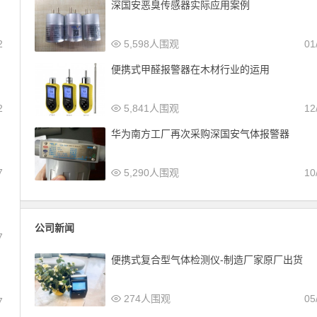
深国安恶臭传感器实际应用案例
2
5,598人围观
01
便携式甲醛报警器在木材行业的运用
2
5,841人围观
12
华为南方工厂再次采购深国安气体报警器
7
5,290人围观
10
公司新闻
7
便携式复合型气体检测仪-制造厂家原厂出货
274人围观
05
7