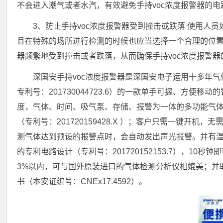
不会进入潮气或者水汽，有效避免手持voc浓度报警器的
3、防止手持voc浓度报警器受到撞击或跌落 使用人
且在特殊的场所进行检测的时候也应当选择一个合理的位置
器频繁地受到撞击或者跌落，从而确保手持voc浓度报警
深国安手持voc浓度报警器是深国安电子运用十多年
专利号：201730044723.6）的一款单手可握、方
度，气体、时间、吸气泵、存储、报警为一体的多功能气
（专利号：201720159428.X ）；客户只需一键开
测气体达到预设的报警点时，会自动发出声光报警。并有
的专利电路设计（专利号：201720152153.7），1
3%以内，可与国外原装进口的气体检测分析仪相媲美；并
书（本安证编号：CNEx17.4592）。