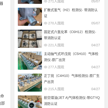
271人围观
05/07
器
扩散式氢气（H2）检测仪- 带消防认
证
270人围观
05/07
固定式六氢化苯（C6H12）检测仪-
带消防认证
221人围观
04/27
主动抽气式环戊烷（C5H10）气体检
测仪-原厂出货
277人围观
04/27
正丁烷（C4H10）气体检测仪-原厂生
产出货
215人围观
04/27
寿命
航空煤油(JET A)气体检测仪-带GTYQ
内部
消防认证