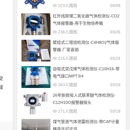
223人围观
04/08
红外线原理二氧化碳气体检测仪-CO2
气体报警器-用于生物培养箱
236人围观
03/26
壁挂式二噁烷检测仪-C4H8O2气体报
警器-厂家直销
215人围观
03/24
自吸式双戊烯气体检测仪-C10H16-带
电气接口MPT3/4
受
263人围观
03/19
操
26年新款吸入式联苯醚气体检测仪-
C12H10O报警器探头
271人围观
03/18
煤气管道气体泄露检测仪-带CAP计量
器具许可证书