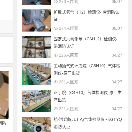
273人围观
05/07
扩散式氢气（H2）检测仪- 带消防认
证
274人围观
05/07
固定式六氢化苯（C6H12）检测仪-
带消防认证
226人围观
04/27
主动抽气式环戊烷（C5H10）气体检
测仪-原厂出货
281人围观
04/27
正丁烷（C4H10）气体检测仪-原厂生
产出货
221人围观
04/27
航空煤油(JET A)气体检测仪-带GTYQ
消防
消防认证