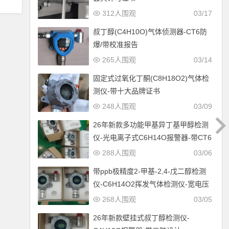
312人围观
03/17
叔丁醇(C4H10O)气体侦测器-CT6防
爆/带校准报告
265人围观
03/14
固定式过氧化丁酮(C8H18O2)气体检
测仪-带十大品牌证书
248人围观
03/09
26年新款多功能甲基异丁基甲醇检测
仪-光电离子式C6H14O报警器-带CT6
防爆设计
288人围观
03/06
带ppb极精度2-甲基-2,4-戊二醇检测
仪-C6H14O2挥发气体检测仪-宽电压
12-30V供电
268人围观
03/05
26年新款壁挂式叔丁醇检测仪-