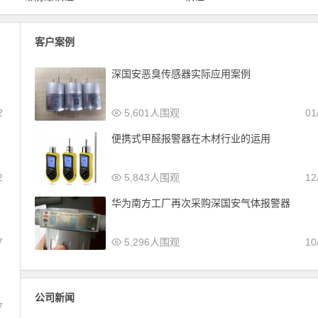
客户案例
深国安恶臭传感器实际应用案例
2
5,601人围观
01
便携式甲醛报警器在木材行业的运用
2
5,843人围观
12
华为南方工厂再次采购深国安气体报警器
7
5,296人围观
10
公司新闻
7