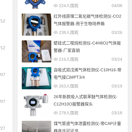
224人围观
04/08
红外线原理二氧化碳气体检测仪-CO2
/12
气体报警器-用于生物培养箱
238人围观
03/26
壁挂式二噁烷检测仪-C4H8O2气体报
/12
警器-厂家直销
216人围观
03/24
自吸式双戊烯气体检测仪-C10H16-带
/07
电气接口MPT3/4
263人围观
03/19
26年新款吸入式联苯醚气体检测仪-
/07
C12H10O报警器探头
证
278人围观
03/18
煤气管道气体泄露检测仪-带CAP计量
/27
器具许可证书