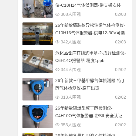
仪-C18H14气体侦测器-带支架安装
308人围观
02/03
26年新款墙装款异松油烯气体检测仪-
C10H16气体报警器-供电12-30V可选
342人围观
02/03
危化品仓库在线式甲基-2-戊醇检测仪-
C6H14O报警器-精度1ppb
344人围观
02/02
26年新款三甲基甲醇气体侦测器-特丁
醇气体检测仪-原厂出货
313人围观
02/02
26年新款隔爆型叔丁醇检测仪-
C4H10O气体报警器-带SIL安全认证
353人围观
02/02
26年新款多量程四溴乙烷检测仪-