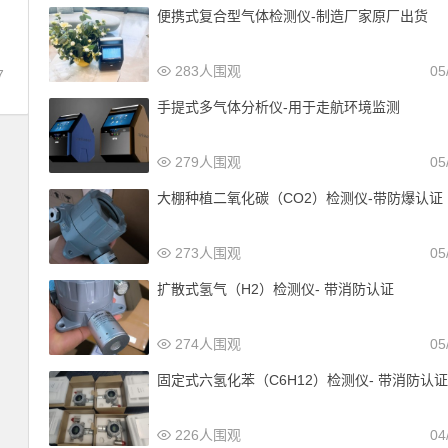
便携式复合型气体检测仪-制造厂家原厂出货
283人围观
05
7
手提式多气体分析仪-用于走航环境监测
279人围观
05
大棚种植二氧化碳（CO2）检测仪-带防爆认证
273人围观
05
扩散式氢气（H2）检测仪- 带消防认证
274人围观
05
固定式六氢化苯（C6H12）检测仪- 带消防认
226人围观
04