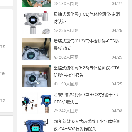
183人围观
04/27
泵抽式氯化氢(HCL)气体检测仪-带消
防认证
235人围观
04/25
墙装式氯气(CL2)气体检测仪-CT6防
/15
爆/扩散式
202人围观
04/25
壁挂式硫化氢(H2S)气体检测仪-CT6
/05
防爆/带校准报告
190人围观
04/25
乙酸甲酯检测仪-C3H6O2报警器-带
/12
CT6防爆认证
242人围观
04/08
26年新款吸入式丙烯酸甲酯气体检测
仪-C4H6O2报警器探头