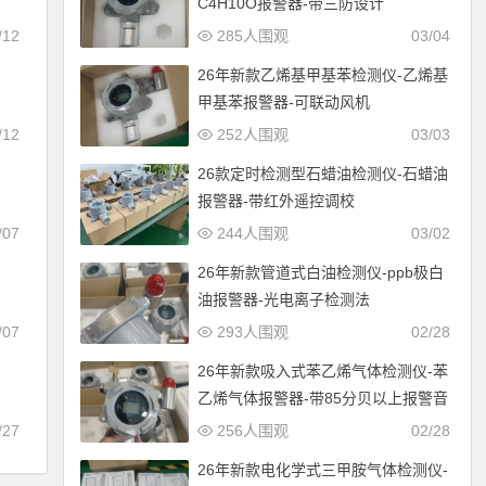
C4H10O报警器-带三防设计
285人围观
03/04
/12
26年新款乙烯基甲基苯检测仪-乙烯基
甲基苯报警器-可联动风机
252人围观
03/03
/12
26款定时检测型石蜡油检测仪-石蜡油
报警器-带红外遥控调校
244人围观
03/02
/07
26年新款管道式白油检测仪-ppb极白
油报警器-光电离子检测法
293人围观
02/28
/07
26年新款吸入式苯乙烯气体检测仪-苯
证
乙烯气体报警器-带85分贝以上报警音
256人围观
02/28
/27
26年新款电化学式三甲胺气体检测仪-