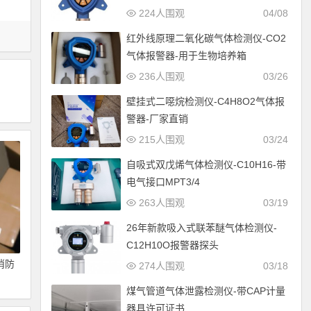
224人围观
04/08
红外线原理二氧化碳气体检测仪-CO2
气体报警器-用于生物培养箱
236人围观
03/26
壁挂式二噁烷检测仪-C4H8O2气体报
警器-厂家直销
215人围观
03/24
自吸式双戊烯气体检测仪-C10H16-带
电气接口MPT3/4
263人围观
03/19
26年新款吸入式联苯醚气体检测仪-
C12H10O报警器探头
消防
274人围观
03/18
煤气管道气体泄露检测仪-带CAP计量
器具许可证书