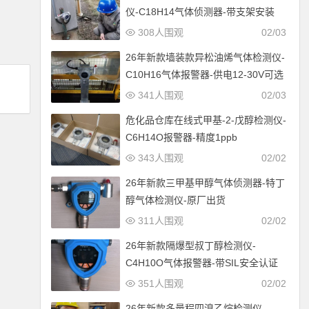
仪-C18H14气体侦测器-带支架安装
308人围观
02/03
26年新款墙装款异松油烯气体检测仪-
C10H16气体报警器-供电12-30V可选
341人围观
02/03
危化品仓库在线式甲基-2-戊醇检测仪-
C6H14O报警器-精度1ppb
343人围观
02/02
26年新款三甲基甲醇气体侦测器-特丁
醇气体检测仪-原厂出货
311人围观
02/02
26年新款隔爆型叔丁醇检测仪-
C4H10O气体报警器-带SIL安全认证
351人围观
02/02
26年新款多量程四溴乙烷检测仪-