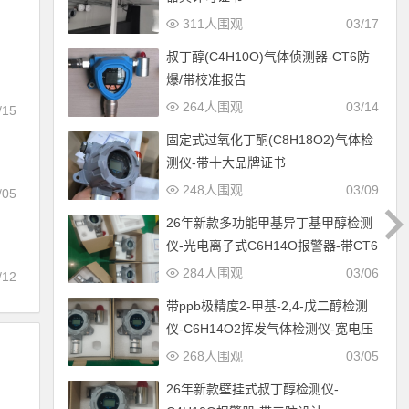
311人围观
03/17
叔丁醇(C4H10O)气体侦测器-CT6防
爆/带校准报告
264人围观
03/14
/15
固定式过氧化丁酮(C8H18O2)气体检
测仪-带十大品牌证书
248人围观
03/09
/05
26年新款多功能甲基异丁基甲醇检测
仪-光电离子式C6H14O报警器-带CT6
防爆设计
284人围观
03/06
/12
带ppb极精度2-甲基-2,4-戊二醇检测
仪-C6H14O2挥发气体检测仪-宽电压
12-30V供电
268人围观
03/05
26年新款壁挂式叔丁醇检测仪-