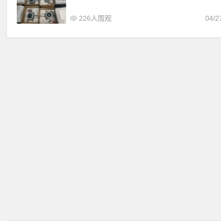
226人围观
04/2