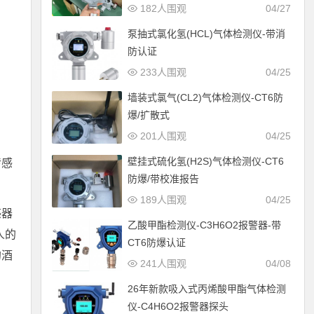
182人围观
04/27
泵抽式氯化氢(HCL)气体检测仪-带消
防认证
233人围观
04/25
墙装式氯气(CL2)气体检测仪-CT6防
爆/扩散式
201人围观
04/25
壁挂式硫化氢(H2S)气体检测仪-CT6
传感
防爆/带校准报告
189人围观
04/25
感器
乙酸甲酯检测仪-C3H6O2报警器-带
人的
CT6防爆认证
的酒
241人围观
04/08
26年新款吸入式丙烯酸甲酯气体检测
仪-C4H6O2报警器探头