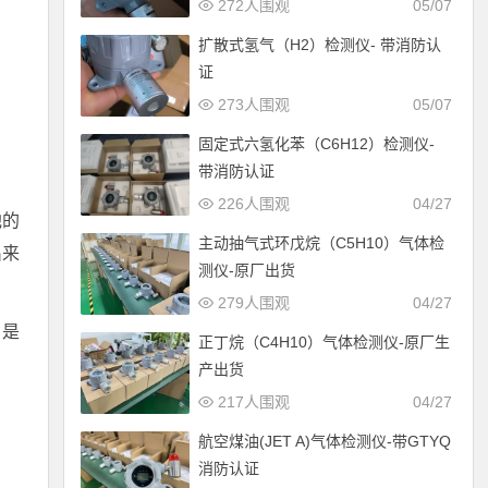
272人围观
05/07
扩散式氢气（H2）检测仪- 带消防认
证
273人围观
05/07
固定式六氢化苯（C6H12）检测仪-
带消防认证
226人围观
04/27
他的
主动抽气式环戊烷（C5H10）气体检
出来
测仪-原厂出货
279人围观
04/27
，是
正丁烷（C4H10）气体检测仪-原厂生
产出货
217人围观
04/27
航空煤油(JET A)气体检测仪-带GTYQ
消防认证