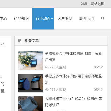
XML
网站地图
中心
产品知识
行业动态
客户案例
联系我们
相关文章
便携式复合型气体检测仪-制造厂家原
厂出货
276人围观
05/12
手提式多气体分析仪-用于走航环境监
体。
测
高的
277人围观
05/12
么机
大棚种植二氧化碳（CO2）检测仪-带
防爆认证