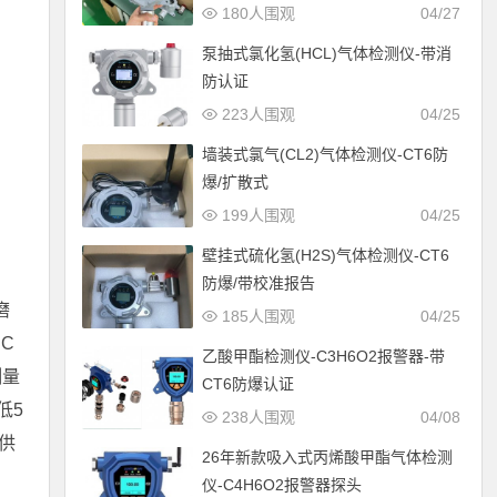
180人围观
04/27
泵抽式氯化氢(HCL)气体检测仪-带消
防认证
223人围观
04/25
墙装式氯气(CL2)气体检测仪-CT6防
爆/扩散式
199人围观
04/25
壁挂式硫化氢(H2S)气体检测仪-CT6
防爆/带校准报告
磨
185人围观
04/25
C
乙酸甲酯检测仪-C3H6O2报警器-带
测量
CT6防爆认证
低5
238人围观
04/08
供
26年新款吸入式丙烯酸甲酯气体检测
仪-C4H6O2报警器探头