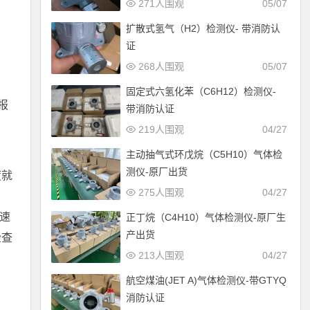
271人围观
05/07
扩散式氢气（H2）检测仪- 带消防认
证
268人围观
05/07
固定式六氢化苯（C6H12）检测仪-
报
带消防认证
219人围观
04/27
主动抽气式环戊烷（C5H10）气体检
测仪-原厂出货
度就
275人围观
04/27
动速
正丁烷（C4H10）气体检测仪-原厂生
产出货
检查
213人围观
04/27
航空煤油(JET A)气体检测仪-带GTYQ
消防认证