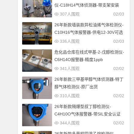
仪-C18H14气体侦测器-带支架安装
307人围观
02/03
26年新款墙装款异松油烯气体检测仪-
C10H16气体报警器-供电12-30V可选
336人围观
02/03
危化品仓库在线式甲基-2-戊醇检测仪-
C6H14O报警器-精度1ppb
341人围观
02/02
26年新款三甲基甲醇气体侦测器-特丁
醇气体检测仪-原厂出货
310人围观
02/02
26年新款隔爆型叔丁醇检测仪-
C4H10O气体报警器-带SIL安全认证
344人围观
02/02
26年新款多量程四溴乙烷检测仪-