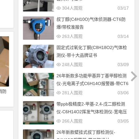
304人围观
03/17
叔丁醇(C4H10O)气体侦测器-CT6防
爆/带校准报告
263人围观
03/14
固定式过氧化丁酮(C8H18O2)气体检
测仪-带十大品牌证书
248人围观
03/09
26年新款多功能甲基异丁基甲醇检测
仪-光电离子式C6H14O报警器-带CT6
防爆设计
消防
281人围观
03/06
带ppb极精度2-甲基-2,4-戊二醇检测
仪-C6H14O2挥发气体检测仪-宽电压
12-30V供电
266人围观
03/05
26年新款壁挂式叔丁醇检测仪-