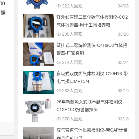
00
222人围观
04/08
数据
红外线原理二氧化碳气体检测仪-CO2
气体报警器-用于生物培养箱
235人围观
03/26
壁挂式二噁烷检测仪-C4H8O2气体报
警器-厂家直销
214人围观
03/24
自吸式双戊烯气体检测仪-C10H16-带
电气接口MPT3/4
263人围观
03/19
26年新款吸入式联苯醚气体检测仪-
C12H10O报警器探头
270人围观
03/18
煤气管道气体泄露检测仪-带CAP计量
器具许可证书