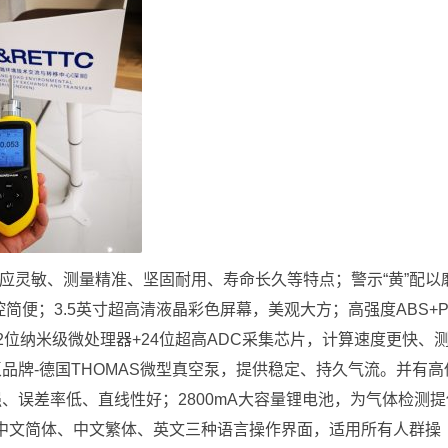
反应灵敏、测量精准、坚固耐用、寿命长久等特点；警示“黄”配以
控简便；3.5英寸超高清液晶彩色屏幕，美观大方；高强度ABS+P
位纳米级微处理器+24位超高ADC采集芯片，计算速度更快、
牌-德国THOMAS微型真空泵，提供稳定、持久气流。并有高
、误差率低、直线性好；2800mA大容量锂电池，为气体检测提
了；中文简体、中文繁体、英文三种语言操作界面，适用所有人群操