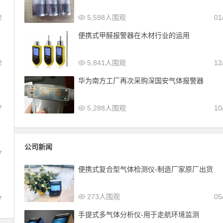
2
5,598人围观
01
便携式甲醛报警器在木材行业的运用
2
5,841人围观
12
华为南方工厂再次采购深国安气体报警器
7
5,288人围观
10
公司新闻
7
便携式复合型气体检测仪-制造厂家原厂出货
273人围观
05
7
手提式多气体分析仪-用于走航环境监测